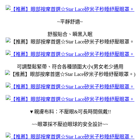
~
平靜舒適
~
舒服貼合、瞬黑入眠
可調整鬆緊帶、符合各種頭圍大小
(
男女老少通用
)
▼親膚布料：不壓眼
&
可長時間佩戴
!!
~~
眼罩採不壓迫眼球的安全設計
~~