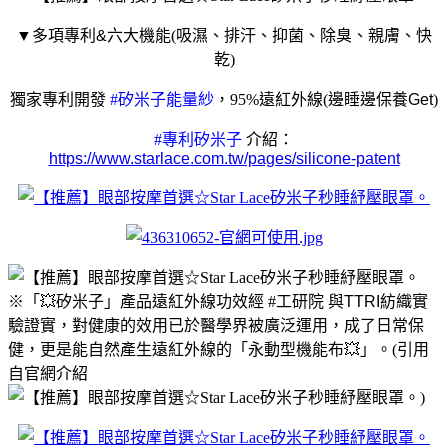
▼多項專利
&
六大機能
(
吸濕、排汗、抑菌、除臭、親膚、快
乾
)
獨家專利開發
#
矽米子能量紗
，
95%
遠紅外線
(
邊睡邊保養
Get
)
#
專利矽米子
介紹：
https://www.starlace.com.tw/pages/silicone-patent
※「
💥
矽米子」產品遠紅外線功效經
#
工研院
與
TTRI
紡織實
驗證實，對健康的效用已於醫學界被廣泛運用，成了日常保
健，更是能自然產生遠紅外線的「永動型機能布
💥
」。
(
引用
自官網介紹
)