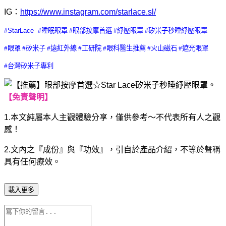
IG
：
https://www.instagram.com/starlace.sl/
#
StarLace
#
睡眠眼罩
#
眼部按摩首選
#
紓壓眼罩
#
矽米子秒睡紓壓眼罩
#
眼罩
#
矽米子
#
遠紅外線
#
工研院
#
眼科醫生推薦
#
火山磁石
#
遮光眼罩
#
台灣矽米子專利
【免責聲明】
1.
本文純屬本人主觀體驗分享，僅供參考～不代表所有人之觀
感！
2.
文內之『成份』與『功效』，引自於產品介紹，不等於聲稱
具有任何療效。
載入更多