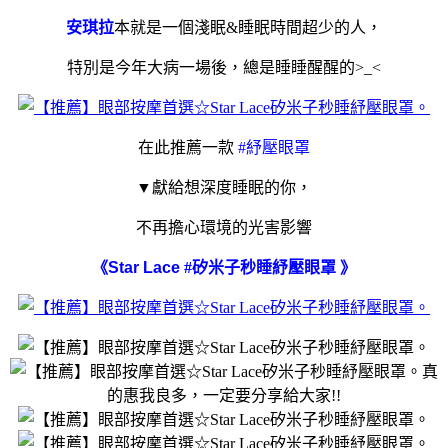
安琪拉
本就是一個淺眠
&
睡眠時間超少的人，
特別是今年大病一場後，總是睡睡醒醒的
>_<
在此推薦一款
#
紓壓眼罩
▼
獻給想深度睡眠的你，
不再擔心環境的光害影響
《
Star Lace
#
矽米子秒睡紓壓眼罩
》
真
的惠我良多，一定要分享給大家
!!