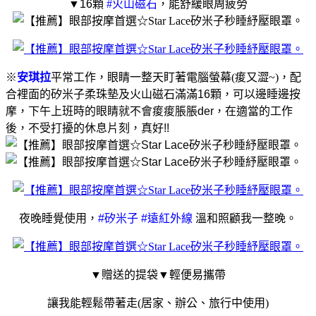
▼
16
顆
#
火山磁石
，能舒緩眼周疲勞
※
安琪拉
平常工作，眼睛一整天盯著電腦螢幕
(
痠又澀
~)
，
配
合裡面的矽米子柔珠墊及火山磁石滿滿
16
顆，可以邊睡邊按
摩，下午上班時的眼睛就不會痠痠脹脹
der
，在
適當的工作
後，不受打擾的休息片刻，真好
!!
夜晚睡覺使用，
#
矽米子
#
遠紅外線
溫和照顧我一整晚
。
▼贈送的提袋▼輕便易攜帶
讓我能輕鬆帶著走
(
居家、辦公、旅行中使用
)