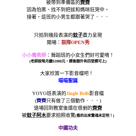
被帶到準備區的
齊齊
因為怕黑、找不到把拔和媽咪狂哭中，
接著，這班的小男生都跟著哭了．．．
只拍到幾段表演的
蚊子
盡力呈現
開場：
鼓隊
OPEN
秀
小小魔術師
：舞蹈班的小女生們好可愛唷！
(
老師說每月繳
$1000
元，課後額外有四堂課可上
)
大家欣賞一下影音檔吧！
喵喵聖誕
YOYO班表演的
Jingle Bells
影音檔
(
齊齊
只有做了三個動作．．．)
退場回到教室後還在很剉的
齊齊
被
蚊子阿木
要求拍照收驚
(
看的出來驚魂未定吧！
)
中國功夫