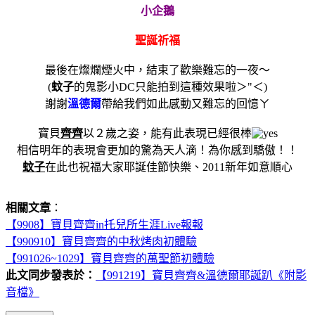
小企鵝
聖誕祈福
最後在燦爛煙火中，結束了歡樂難忘的一夜～
(
蚊子
的鬼影小DC只能拍到這種效果啦＞"＜)
謝謝
溫德爾
帶給我們如此感動又難忘的回憶ㄚ
寶貝
齊齊
以２歲之姿，能有此表現已經很棒
相信明年的表現會更加的驚為天人滴！為你感到驕傲！！
蚊子
在此也祝福大家耶誕佳節快樂、2011新年如意順心
相關文章
：
【9908】寶貝齊齊in托兒所生涯Live報報
【990910】寶貝齊齊的中秋烤肉初體驗
【991026~1029】寶貝齊齊的萬聖節初體驗
此文同步發表於：
【991219】寶貝齊齊&溫德爾耶誕趴《附影
音檔》