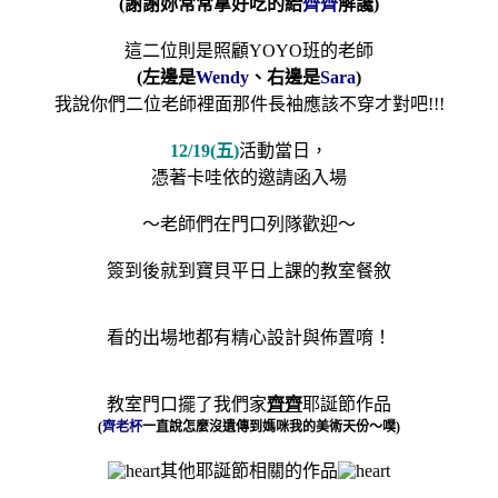
(
謝謝妳常常拿好吃的給
齊齊
解讒
)
這二位則是照顧YOYO班的老師
(
左邊是
Wendy
、右邊是
Sara
)
我說你們二位老師裡面那件長袖應該不穿才對吧!!!
12/19(
五
)
活動當日，
憑著卡哇依的邀請函入場
～老師們在門口列隊歡迎～
簽到後就到寶貝平日上課的教室餐敘
看的出場地都有精心設計與佈置唷！
教室門口擺了我們家
齊齊
耶誕節作品
(
齊老杯
一直說怎麼沒遺傳到媽咪我的美術天份～噗
)
其他耶誕節相關的作品