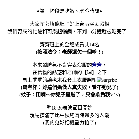
●第一階段是吃飯、寒暄時間●
大家忙著填飽肚子好上台表演＆照相
我們帶來的比薩和可樂超暢銷，不到15分鐘就被吃完了！
齊齊
班上的全體成員共14名
(
按照法令：老師還欠一個唷！
)
本來鬧脾氣不肯穿表演服的
齊齊
，
在食物的誘惑和老師的【嗯】之下
馬上乖乖的讓老木我套上衣服照相
(
齊老杯：妳這個媽做人真失敗，管不動兒子
)
(
蚊子：閉嘴～你兒子最賊了，只會欺負我
>"<)
準18:30表演節目開始
現場擠滿了比中秋烤肉時還多的人潮
(我的鬼影相機盡力拍了
)