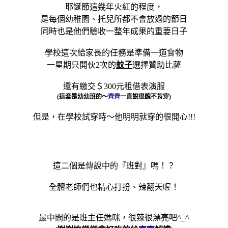
耶誕節這幾年火紅的程度，
是每個幼稚園、托兒所都不會放過的節日
同時也是他們驗收一整年成果的重要日子
學校這次給家長的任務是準備一道食物
一星期只開伙2次的
蚊子
選擇贊助比薩
還有繳交＄300元租借表演服
(
這套是幼幼班的～
齊齊
一直說很醜不肯穿
)
但是，在學校試穿時～他明明就穿的很開心!!!
這二個是傳說中的『班對』嗎！？
全體老師們也精心打扮、辣翻天喔！
最中間的是班主任媽咪，很辣很漂亮吧^_^