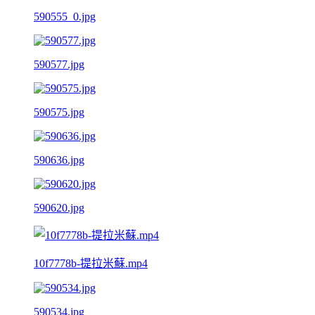
590555_0.jpg
590577.jpg
590575.jpg
590636.jpg
590620.jpg
10f7778b-提拉米蘇.mp4
590534.jpg