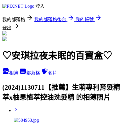
登入
我的部落格
我的部落格後台
我的帳號
登出
♡安琪拉夜未眠的百寶盒♡
相簿
部落格
名片
(2024)1130711【推薦】生萌專利育髮精
萃x柚果植萃控油洗髮精 的相簿照片