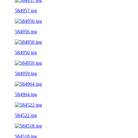
584957.jpg
584956.jpg
584950.jpg
584959.jpg
584964.jpg
584522.jpg
584518.jpg